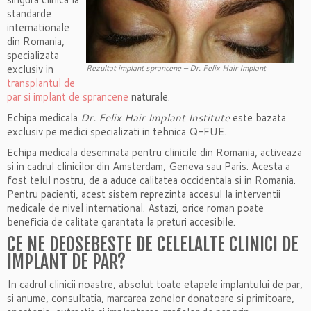
standarde
internationale
din Romania,
specializata
exclusiv in
Rezultat implant sprancene – Dr. Felix Hair Implant
transplantul de
par si implant de sprancene
naturale.
Echipa medicala
Dr. Felix Hair Implant Institute
este bazata
exclusiv pe medici specializati in tehnica Q-FUE.
Echipa medicala desemnata pentru clinicile din Romania, activeaza
si in cadrul clinicilor din Amsterdam, Geneva sau Paris. Acesta a
fost telul nostru, de a aduce calitatea occidentala si in Romania.
Pentru pacienti, acest sistem reprezinta accesul la interventii
medicale de nivel international. Astazi, orice roman poate
beneficia de calitate garantata la preturi accesibile.
CE NE DEOSEBESTE DE CELELALTE CLINICI DE
IMPLANT DE PAR?
In cadrul clinicii noastre, absolut toate etapele implantului de par,
si anume, consultatia, marcarea zonelor donatoare si primitoare,