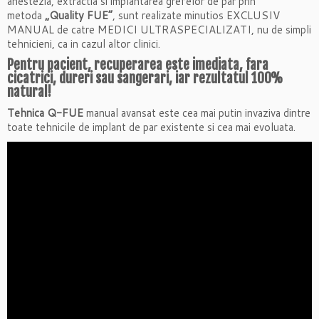
anestezia, extractia si implantarea grefelor de par prin
metoda
„Quality FUE”
, sunt realizate minutios EXCLUSIV
MANUAL de catre MEDICI ULTRASPECIALIZATI, nu de simpli
tehnicieni, ca in cazul altor clinici.
Pentru pacient, recuperarea este imediata, fara
cicatrici, dureri sau sangerari, iar rezultatul 100%
natural!
Tehnica Q-FUE
manual avansat este cea mai putin invaziva dintre
toate tehnicile de implant de par existente si cea mai evoluata.